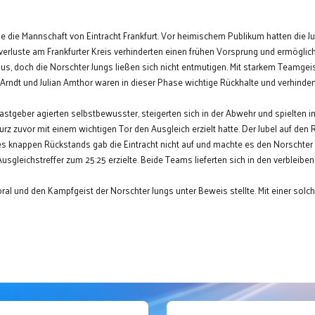
ie Mannschaft von Eintracht Frankfurt. Vor heimischem Publikum hatten die Jungs
llverluste am Frankfurter Kreis verhinderten einen frühen Vorsprung und ermögli
 aus, doch die Norschter Jungs ließen sich nicht entmutigen. Mit starkem Teamge
 Arndt und Julian Amthor waren in dieser Phase wichtige Rückhalte und verhinde
astgeber agierten selbstbewusster, steigerten sich in der Abwehr und spielten im
kurz zuvor mit einem wichtigen Tor den Ausgleich erzielt hatte. Der Jubel auf 
des knappen Rückstands gab die Eintracht nicht auf und machte es den Norschter
usgleichstreffer zum 25:25 erzielte. Beide Teams lieferten sich in den verblei
ral und den Kampfgeist der Norschter Jungs unter Beweis stellte. Mit einer so