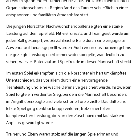
an einem spannenden Turnier der HSG BIK teil. Nach einem leichten
Organisationschaos zu Beginn fand das Turnier schließlich in einer
entspannten und familiären Atmosphäre statt.
Die jungen Norschter Nachwuchshandballer zeigten eine starke
Leistung auf dem Spielfeld. Mit viel Einsatz und Teamgeist wurde um
jeden Ball gekämpft, wobei zahlreiche Bälle durch eine engagierte
Abwehrarbeit herausgeprellt wurden. Auch wenn das Turnierergebnis
die gezeigte Leistung nicht immer widerspiegelte, war deutlich zu
sehen, wie viel Potenzial und Spielfreude in dieser Mannschaft steckt.
Im ersten Spiel erkämpften sich die Norschter ein hart umkämpftes
Unentschieden, das vor allem durch eine hervorragende
Teamleistung und eine wache Defensive gesichert wurde. Im zweiten
Spiel folgte ein verdienter Sieg, bei dem die Mannschaft besonders
im Angriff überzeugte und viele schöne Tore erzielte. Das dritte und
letzte Spiel ging denkbar knapp verloren, trotz einer tollen
kämpferischen Leistung, die von den Zuschauern mit lautstarkem
Applaus gewürdigt wurde.
Trainer und Eltern waren stolz auf die jungen Spielerinnen und