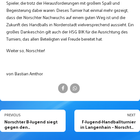
Spieler, die trotz der Herausforderungen mit großem Spaß und
Begeisterung dabei waren. Dieses Turnier hat einmal mehr gezeigt,
dass der Norschter Nachwuchs auf einem guten Weg ist und die
Zukunft des Handballs in Nordenstadt vielversprechend aussieht. Ein
großes Dankeschön gilt auch der HSG BIK für die Ausrichtung des
Turniers, das allen Beteiligten viel Freude bereitet hat.
Weiter so, Norschter!
von Bastian Amthor
PREVIOUS
NEXT
Norschter B-Jugend siegt
F-Jugend-Handballturnier
gegen den
in Langenhain – Norschter
Tabellenzweiten
Nachwuchs überzeugt mit
Hochheim/Wicker mit
Leidenschaft und Einsatz