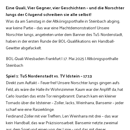
Eine Quali, Vier Gegner, vier Geschichten – und die Norschter
Jungs der C-Jugend schreiben sie alle selbst!
Was da am Samstag in der Altkönigsporthalle in Steinbach abging,
war keine Partie – das war eine Machtdemonstration! Unsere
Norschter Jungs, angetreten unter dem Banner des TuS Nordenstadt,
haben in der ersten Runde der BOL-Qualifikations ein Handball-
Gewitter abgefackelt.
BOL-Quali Wiesbaden-Frankfurt | 17. Mai 2025 | Altkönigsporthalle
Steinbach
Spiel 1: TuS Nordenstadt vs. TV Idstein – 17:13
Direkt zum Auftakt – Feuer frei! Unsere Norschter Jungs gingen aufs
Feld, als wäre die Halle ihr Wohnzimmer. Kaum war der Anpfiff da, hat
Carlo Jourdan das erste Tor reingebrannt. Danach kam ein kleiner
Tornado über die Idsteiner – Zoller, Jacks, Weinharra, Bansemir – jeder
scharf wie eine Rasierklinge.
Ferdinand Zoller mit vier Treffern, Len Weinharra mit drei – das war
kein Handball, das war Präzisionsarbeit. Bansemir netzte zweimal
aus dem Spiel und einen von der Linie – und das mit dieser