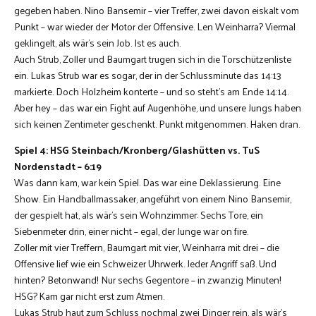
gegeben haben. Nino Bansemir – vier Treffer, zwei davon eiskalt vom
Punkt – war wieder der Motor der Offensive. Len Weinharra? Viermal
geklingelt, als wär’s sein Job. Ist es auch.
Auch Strub, Zoller und Baumgart trugen sich in die Torschützenliste
ein. Lukas Strub war es sogar, der in der Schlussminute das 14:13
markierte. Doch Holzheim konterte – und so steht’s am Ende 14:14.
Aber hey – das war ein Fight auf Augenhöhe, und unsere Jungs haben
sich keinen Zentimeter geschenkt. Punkt mitgenommen. Haken dran.
Spiel 4: HSG Steinbach/Kronberg/Glashütten vs. TuS
Nordenstadt – 6:19
Was dann kam, war kein Spiel. Das war eine Deklassierung. Eine
Show. Ein Handballmassaker, angeführt von einem Nino Bansemir,
der gespielt hat, als wär’s sein Wohnzimmer: Sechs Tore, ein
Siebenmeter drin, einer nicht – egal, der Junge war on fire.
Zoller mit vier Treffern, Baumgart mit vier, Weinharra mit drei – die
Offensive lief wie ein Schweizer Uhrwerk. Jeder Angriff saß. Und
hinten? Betonwand! Nur sechs Gegentore – in zwanzig Minuten!
HSG? Kam gar nicht erst zum Atmen.
Lukas Strub haut zum Schluss nochmal zwei Dinger rein, als wär’s