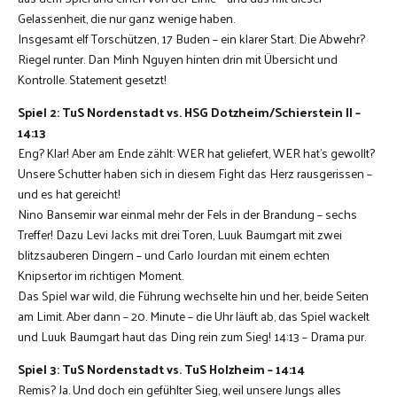
Gelassenheit, die nur ganz wenige haben.
Insgesamt elf Torschützen, 17 Buden – ein klarer Start. Die Abwehr?
Riegel runter. Dan Minh Nguyen hinten drin mit Übersicht und
Kontrolle. Statement gesetzt!
Spiel 2: TuS Nordenstadt vs. HSG Dotzheim/Schierstein II –
14:13
Eng? Klar! Aber am Ende zählt: WER hat geliefert, WER hat’s gewollt?
Unsere Schutter haben sich in diesem Fight das Herz rausgerissen –
und es hat gereicht!
Nino Bansemir war einmal mehr der Fels in der Brandung – sechs
Treffer! Dazu Levi Jacks mit drei Toren, Luuk Baumgart mit zwei
blitzsauberen Dingern – und Carlo Jourdan mit einem echten
Knipsertor im richtigen Moment.
Das Spiel war wild, die Führung wechselte hin und her, beide Seiten
am Limit. Aber dann – 20. Minute – die Uhr läuft ab, das Spiel wackelt
und Luuk Baumgart haut das Ding rein zum Sieg! 14:13 – Drama pur.
Spiel 3: TuS Nordenstadt vs. TuS Holzheim – 14:14
Remis? Ja. Und doch ein gefühlter Sieg, weil unsere Jungs alles