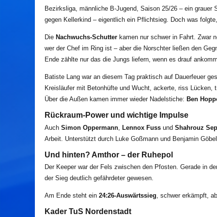
Bezirksliga, männliche B-Jugend, Saison 25/26 – ein grauer
gegen Kellerkind – eigentlich ein Pflichtsieg. Doch was folg
D
ie
Nachwuchs-Schutter
kamen nur schwer in Fahrt. Zwar
n
wer der Chef im Ring ist – aber die Norschter ließen den Ge
Ende zählte nur das die Jungs liefern, wenn es drauf ankomm
Batiste Lang war an diesem Tag praktisch auf Dauerfeuer ges
Kreisläufer mit Beto
nhüfte und Wucht, ackerte, riss Lücken, t
Über die Außen kamen immer wieder Nadelstiche:
Ben Hopp
Rückraum-Power und wichtige Impulse
Auch
Simon Oppermann
,
Lennox Fuss
und
Shahrouz Sep
Arbeit.
Unterstützt durch Luke Goßmann und Benjamin Göbel m
Und hinten? Amthor – der Ruhepol
Der Keeper war der Fels
zwischen den Pfosten
. Gerade in de
der Sieg deutlich gefährdeter gewesen.
Am Ende steht ein
24:26-Auswärtssieg
, schwer erkämpft, ab
Kader TuS Nordenstadt