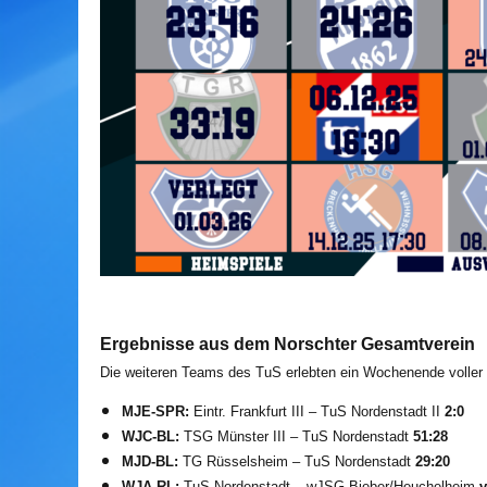
Ergebnisse aus dem Norschter Gesamtverein
Die weiteren Teams des TuS erlebten ein Wochenende voller
MJE-SPR:
Eintr. Frankfurt III – TuS Nordenstadt II
2:0
WJC-BL:
TSG Münster III – TuS Nordenstadt
51:28
MJD-BL:
TG Rüsselsheim – TuS Nordenstadt
29:20
WJA-RL:
TuS Nordenstadt – wJSG Bieber/Heuchelheim
v