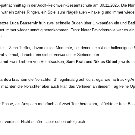
 Spätnachmittag in der Adolf-Reichwein-Gesamtschule
am
30.11.2025. Die
Nor
te, war ein zähes Ringen, ein Spiel zum Nägelkauen – hakelig
und immer wieder
etzte
Luca Bansemir
früh zwei schnelle Buden über Linksaußen
ein
und
Bat
gner immer wieder unnötig herankommen. Trotz klarer Favoritenrolle war es 
t
.
tellt. Zehn Treffer, davon einige Momente, bei denen selbst der halleneigen
raf viermal, darunter ein sicher verwandelter Siebenmeter.
e
mit zwei Treffern von Rechtsaußen,
Sam Kraft
und
Niklas Göbel
jeweils mi
anlou
brachten die Norschter ‚B‘ regelmäßig auf Kurs, egal wie hartnäckig An
achten die Norschter aber auch klar, das Verlieren an diesem Tag keine Opt
r Phase, als Anspach mehrfach auf zwei Tore herankam, pflückte er freie Bäll
er verdient. Nicht schön – aber schön erfolgreich.