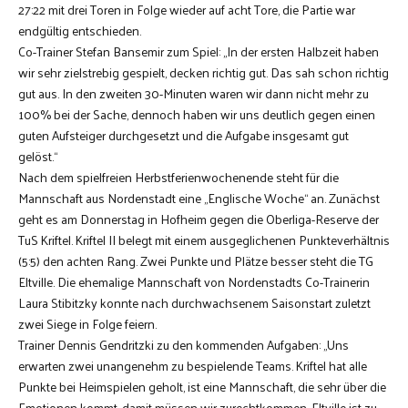
27:22 mit drei Toren in Folge wieder auf acht Tore, die Partie war
endgültig entschieden.
Co-Trainer Stefan Bansemir zum Spiel: „In der ersten Halbzeit haben
wir sehr zielstrebig gespielt, decken richtig gut. Das sah schon richtig
gut aus. In den zweiten 30-Minuten waren wir dann nicht mehr zu
100% bei der Sache, dennoch haben wir uns deutlich gegen einen
guten Aufsteiger durchgesetzt und die Aufgabe insgesamt gut
gelöst.“
Nach dem spielfreien Herbstferienwochenende steht für die
Mannschaft aus Nordenstadt eine „Englische Woche“ an. Zunächst
geht es am Donnerstag in Hofheim gegen die Oberliga-Reserve der
TuS Kriftel. Kriftel II belegt mit einem ausgeglichenen Punkteverhältnis
(5:5) den achten Rang. Zwei Punkte und Plätze besser steht die TG
Eltville. Die ehemalige Mannschaft von Nordenstadts Co-Trainerin
Laura Stibitzky konnte nach durchwachsenem Saisonstart zuletzt
zwei Siege in Folge feiern.
Trainer Dennis Gendritzki zu den kommenden Aufgaben: „Uns
erwarten zwei unangenehm zu bespielende Teams. Kriftel hat alle
Punkte bei Heimspielen geholt, ist eine Mannschaft, die sehr über die
Emotionen kommt, damit müssen wir zurechtkommen. Eltville ist zu