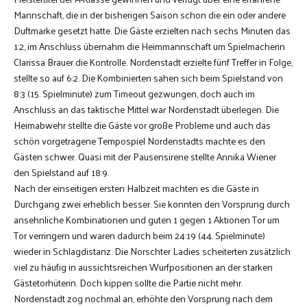
Mannschaft, die in der bisherigen Saison schon die ein oder andere
Duftmarke gesetzt hatte. Die Gäste erzielten nach sechs Minuten das
1:2, im Anschluss übernahm die Heimmannschaft um Spielmacherin
Clarissa Brauer die Kontrolle. Nordenstadt erzielte fünf Treffer in Folge,
stellte so auf 6:2. Die Kombinierten sahen sich beim Spielstand von
8:3 (15. Spielminute) zum Timeout gezwungen, doch auch im
Anschluss an das taktische Mittel war Nordenstadt überlegen. Die
Heimabwehr stellte die Gäste vor große Probleme und auch das
schön vorgetragene Tempospiel Nordenstadts machte es den
Gästen schwer. Quasi mit der Pausensirene stellte Annika Wiener
den Spielstand auf 18:9.
Nach der einseitigen ersten Halbzeit machten es die Gäste in
Durchgang zwei erheblich besser. Sie konnten den Vorsprung durch
ansehnliche Kombinationen und guten 1 gegen 1 Aktionen Tor um
Tor verringern und waren dadurch beim 24:19 (44. Spielminute)
wieder in Schlagdistanz. Die Norschter Ladies scheiterten zusätzlich
viel zu häufig in aussichtsreichen Wurfpositionen an der starken
Gästetorhüterin. Doch kippen sollte die Partie nicht mehr.
Nordenstadt zog nochmal an, erhöhte den Vorsprung nach dem