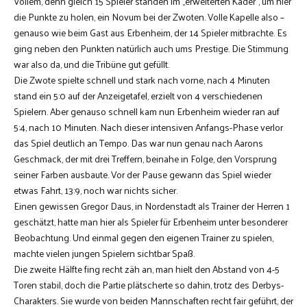
Vollem, denn gleich 15 Spieler standen im „erweiterten Kader“, um hier
die Punkte zu holen, ein Novum bei der Zwoten. Volle Kapelle also –
genauso wie beim Gast aus Erbenheim, der 14 Spieler mitbrachte. Es
ging neben den Punkten natürlich auch ums Prestige. Die Stimmung
war also da, und die Tribüne gut gefüllt.
Die Zwote spielte schnell und stark nach vorne, nach 4 Minuten
stand ein 5:0 auf der Anzeigetafel, erzielt von 4 verschiedenen
Spielern. Aber genauso schnell kam nun Erbenheim wieder ran auf
5:4, nach 10 Minuten. Nach dieser intensiven Anfangs-Phase verlor
das Spiel deutlich an Tempo. Das war nun genau nach Aarons
Geschmack, der mit drei Treffern, beinahe in Folge, den Vorsprung
seiner Farben ausbaute. Vor der Pause gewann das Spiel wieder
etwas Fahrt, 13:9, noch war nichts sicher.
Einen gewissen Gregor Daus, in Nordenstadt als Trainer der Herren 1
geschätzt, hatte man hier als Spieler für Erbenheim unter besonderer
Beobachtung. Und einmal gegen den eigenen Trainer zu spielen,
machte vielen jungen Spielern sichtbar Spaß.
Die zweite Hälfte fing recht zäh an, man hielt den Abstand von 4-5
Toren stabil, doch die Partie plätscherte so dahin, trotz des Derbys-
Charakters. Sie wurde von beiden Mannschaften recht fair geführt, der