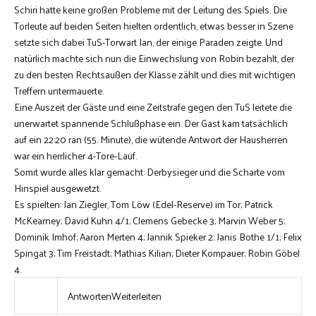
Schiri hatte keine großen Probleme mit der Leitung des Spiels. Die
Torleute auf beiden Seiten hielten ordentlich, etwas besser in Szene
setzte sich dabei TuS-Torwart Jan, der einige Paraden zeigte. Und
natürlich machte sich nun die Einwechslung von Robin bezahlt, der
zu den besten Rechtsaußen der Klasse zählt und dies mit wichtigen
Treffern untermauerte.
Eine Auszeit der Gäste und eine Zeitstrafe gegen den TuS leitete die
unerwartet spannende Schlußphase ein. Der Gast kam tatsächlich
auf ein 22:20 ran (55. Minute), die wütende Antwort der Hausherren
war ein herrlicher 4-Tore-Lauf.
Somit wurde alles klar gemacht: Derbysieger und die Scharte vom
Hinspiel ausgewetzt.
Es spielten: Jan Ziegler, Tom Löw (Edel-Reserve) im Tor; Patrick
McKearney; David Kuhn 4/1; Clemens Gebecke 3; Marvin Weber 5;
Dominik Imhof; Aaron Merten 4; Jannik Spieker 2; Janis Bothe 1/1; Felix
Spingat 3; Tim Freistadt; Mathias Kilian; Dieter Kompauer; Robin Göbel
4.
Antworten
Weiterleiten