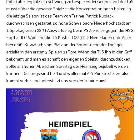
trotz Tabellenplatz ein schwierig zu bespielender Gegner und der TuS
musste über die gesamte Spielzeit die Konzentration hoch halten. In
die jetzige Saison ist das Team von Trainer Patrick Kubiack
durchwachsen gestartet, so holte Schwalbach/Niederhöchstadt am
1. Spieltag einen 28:31 Auswärtssieg beim PSV, ehe es gegen die HSG
EppLa III (26:36) und die TG Kastel II (22:33) 2 Niederlagen gab. Auch
hier grüßt Kowatsch vom Platz an der Sonne, denn der Torjäger
erzielte in den ersten 3 Spielen 21 Tore. Wenn der TuS ihn in den Griff
bekommt und man es schafft den eigenen Spielstil durchzudrücken,
sollte am frühen Abend am Sonntag der Heimsieg bejubelt werden
können. Die Jungs sind heiß und wollen auf 6:0 Punkte stellen, also
kommt vorbei und unterstützt uns von der Tribüne aus!