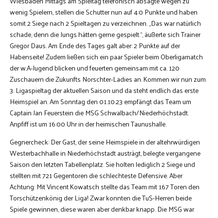
Wiesbaden Mittags am Spieltag telefonisch absagte wegen zu
wenig Spielern, stellen die Schutter nun auf 4:0 Punkte und haben
somit 2 Siege nach 2 Spieltagen zu verzeichnen. „Das war natürlich
schade, denn die Jungs hätten gerne gespielt.“, äußerte sich Trainer
Gregor Daus. Am Ende des Tages galt aber: 2 Punkte auf der
Habenseite! Zudem ließen sich ein paar Spieler beim Oberligamatch
der w.A-Jugend blicken und feuerten gemeinsam mit ca. 120
Zuschauern die Zukunfts Norschter-Ladies an. Kommen wir nun zum
3. Ligaspieltag der aktuellen Saison und da steht endlich das erste
Heimspiel an. Am Sonntag den 01.10.23 empfängt das Team um
Captain Jan Feuerstein die MSG Schwalbach/Niederhöchstadt.
Anpfiff ist um 16:00 Uhr in der heimischen Taunushalle.
Gegnercheck: Der Gast, der seine Heimspiele in der altehrwürdigen
Westerbachhalle in Niederhöchstadt austrägt, belegte vergangene
Saison den letzten Tabellenplatz. Sie holten lediglich 2 Siege und
stellten mit 721 Gegentoren die schlechteste Defensive. Aber
Achtung: Mit Vincent Kowatsch stellte das Team mit 167 Toren den
Torschützenkönig der Liga! Zwar konnten die TuS-Herren beide
Spiele gewinnen, diese waren aber denkbar knapp. Die MSG war