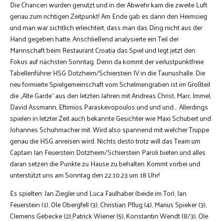
Die Chancen wurden genutzt und in der Abwehr kam die zweite Luft
genau zum richtigen Zeitpunkt! Am Ende gab es dann den Heimsieg
und man war sichtlich erleichtert, dass man das Ding nicht aus der
Hand gegeben hatte. Anschließend analysierte ein Teil der
Mannschaft beim Restaurant Croatia das Spiel und legt jetzt den
Fokus auf nächsten Sonntag. Denn da kommt der verlustpunktfreie
Tabellenführer HSG Dotzheim/Schierstein IV in die Taunushalle. Die
neu formierte Spielgemeinschaft vom Schelmengraben ist im Großteil
die „Alte Garde“ aus den letzten Jahren mit Andreas Christ, Marc Immel,
David Assmann, Eftimios Paraskevopoulos und und und…. Allerdings
spielen in letzter Zeit auch bekannte Gesichter wie Maxi Schubert und
Johannes Schuhmacher mit. Wird also spannend mit welcher Truppe
genau die HSG anreisen wird. Nichts desto trotz will das Team um
Captain Jan Feuerstein Dotzheim/Schierstein Paroli bieten und alles
daran setzen die Punkte zu Hause zu behalten. Kommt vorbei und
unterstützt uns am Sonntag den 22.10.23 um 18 Uhr!
Es spielten: Jan Ziegler und Luca Faulhaber (beide im Tor), Jan
Feuerstein (1), Ole Obergfell (3), Christian Pflug (4), Marius Spieker (3),
Clemens Gebecke (2),Patrick Wiener (5), Konstantin Wendt (8/3), Ole