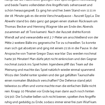
und beide Teams vollendeten ihre Angriffe teils sehenswert und
schön herausgespielt. Es ging hin und her, beim Stand von 11:11 in
der 18. Minute gab es die erste Verschnaufpause – Auszeit EppLa. Die
Abwehr stand bis dato ganz gut gegen einen starken Rückraum um
Thomas Becker und Henning Wagner (die am Ende des Abends
zusammen auf 18 Tore kamen). Nach der Auszeit drehte Konsti
Wendt auf und verwandelte erst 2 7-Meter um anschließend von der
Mitte 2 weitere Bälle ins gegnerische Tor zu schweißen. So konnte
man sich gut absetzen und ging mit einem 21:16 in die Pause. In der
Ansprache von Trainer Gregor Daus war klar: Das werden nochmal
harte 30 Minuten! Man dürfe jetzt nicht einknicken und den Gegner
nochmal zurück ins Spiel holen. Irgendwie pfiff das Team auf die
Meinung und machte das Spiel natürlich wieder einmal spannend.
Wozu den Stiefel runter spielen und der gut gefüllten Taunushalle
einen normalen Blutdruck verschaffen? Die Defense stand jetzt
teilweise zu offen und vorne machte man die einfachen Bälle nicht
rein. Knapp 10 Minuten vor Ende lag man dann auch noch hinten
(29:30). Die Schutter ließen sich nicht beirren, spielten ihre Angriffe
ruhig und geduldig zu Ende, sodass immer einer frei zum Wurf kam.